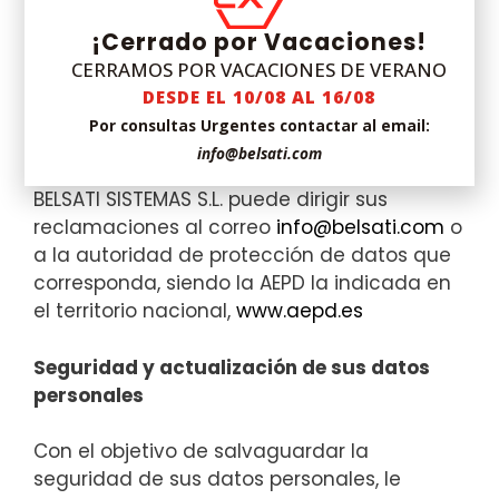
¿Dónde puedo reclamar en caso de que
¡Cerrado por Vacaciones!
considere que no se tratan mis datos
CERRAMOS POR VACACIONES DE VERANO
correctamente?
DESDE EL 10/08 AL 16/08
Por consultas Urgentes contactar al email:
Si algún interesado considera que sus
info@belsati.com
datos no son tratados correctamente por
BELSATI SISTEMAS S.L. puede dirigir sus
reclamaciones al correo
info@belsati.com
o
a la autoridad de protección de datos que
corresponda, siendo la AEPD la indicada en
el territorio nacional,
www.aepd.es
Seguridad y actualización de sus datos
personales
Con el objetivo de salvaguardar la
seguridad de sus datos personales, le