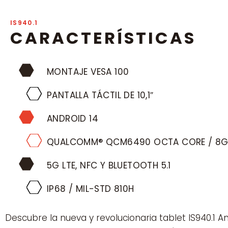
IS940.1
CARACTERÍSTICAS
MONTAJE VESA 100
PANTALLA TÁCTIL DE 10,1″
ANDROID 14
QUALCOMM® QCM6490 OCTA CORE / 8G
5G LTE, NFC Y BLUETOOTH 5.1
IP68 / MIL-STD 810H
Descubre la nueva y revolucionaria tablet IS940.1 A