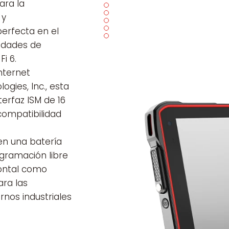
ara la
 y
perfecta en el
cidades de
i 6.
nternet
gies, Inc., esta
terfaz ISM de 16
 compatibilidad
en una batería
gramación libre
rontal como
ara las
nos industriales