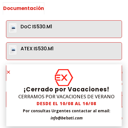
Documentación
DoC IS530.M1
ATEX IS530.M1
IECEx IS530.M1
¡Cerrado por Vacaciones!
CERRAMOS POR VACACIONES DE VERANO
ANZEx IS530.M1
DESDE EL 10/08 AL 16/08
Por consultas Urgentes contactar al email:
info@belsati.com