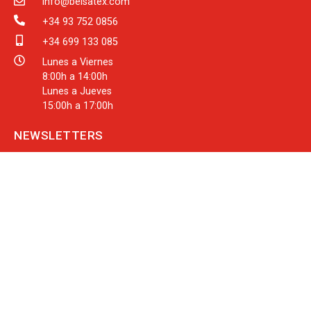
info@belsatex.com
+34 93 752 0856
+34 699 133 085
Lunes a Viernes
8:00h a 14:00h
Lunes a Jueves
15:00h a 17:00h
NEWSLETTERS
Manténte al día de la mejor tecnología para la industria
con zonas ATEX
SUSCRIBIRME
PÁGINAS DE INTERÉS
Nuestros Partners