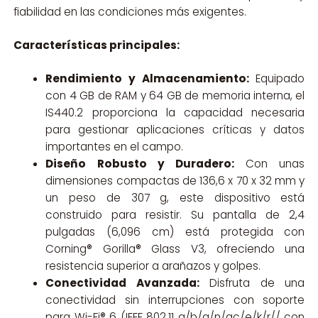
fiabilidad en las condiciones más exigentes.
Características principales:
Rendimiento y Almacenamiento:
Equipado
con 4 GB de RAM y 64 GB de memoria interna, el
IS440.2 proporciona la capacidad necesaria
para gestionar aplicaciones críticas y datos
importantes en el campo.
Diseño Robusto y Duradero:
Con unas
dimensiones compactas de 136,6 x 70 x 32 mm y
un peso de 307 g, este dispositivo está
construido para resistir. Su pantalla de 2,4
pulgadas (6,096 cm) está protegida con
Corning® Gorilla® Glass V3, ofreciendo una
resistencia superior a arañazos y golpes.
Conectividad Avanzada:
Disfruta de una
conectividad sin interrupciones con soporte
para Wi-Fi® 6 (IEEE 802.11 a/b/g/n/ac/e/k/r// con