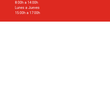
8:00h a 14:00h
Lunes a Jueves
15:00h a 17:00h
NEWSLETTERS
Manténte al día de la mejor tecnología para la industria
con zonas ATEX
SUSCRIBIRME
PÁGINAS DE INTERÉS
Nuestros Partners
Zonas ATEX
Nosotros
Contacto
Blog