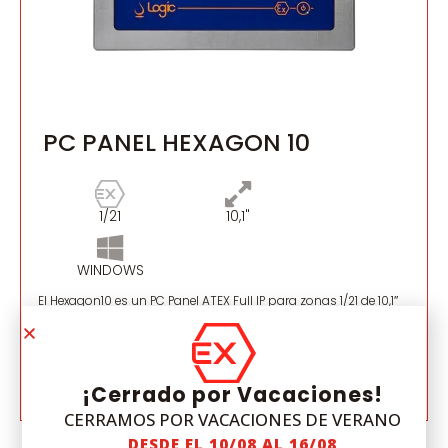
PC PANEL HEXAGON 10
1/21
10,1"
WINDOWS
El Hexagon10 es un PC Panel ATEX Full IP para zonas 1/21 de 10,1″
táctil con sistema operativo Windows, el más restrictivo de su
clase
¡Cerrado por Vacaciones!
VER MODELO
CERRAMOS POR VACACIONES DE VERANO
DESDE EL 10/08 AL 16/08