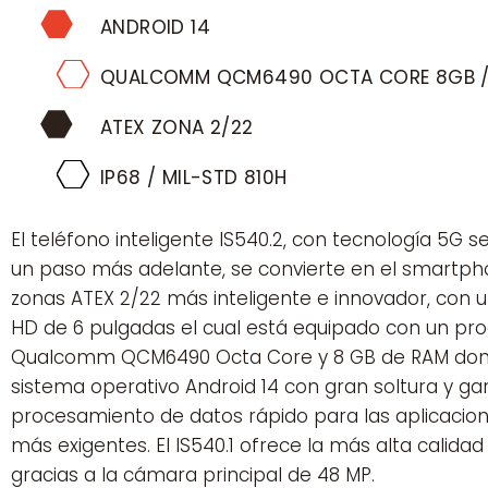
ANDROID 14
QUALCOMM QCM6490 OCTA CORE 8GB /
ATEX ZONA 2/22
IP68 / MIL-STD 810H
El teléfono inteligente IS540.2, con tecnología 5G s
un paso más adelante, se convierte en el smartp
zonas ATEX 2/22 más inteligente e innovador, con u
HD de 6 pulgadas el cual está equipado con un pr
Qualcomm QCM6490 Octa Core y 8 GB de RAM dond
sistema operativo Android 14 con gran soltura y ga
procesamiento de datos rápido para las aplicacione
más exigentes. El IS540.1 ofrece la más alta calida
gracias a la cámara principal de 48 MP.