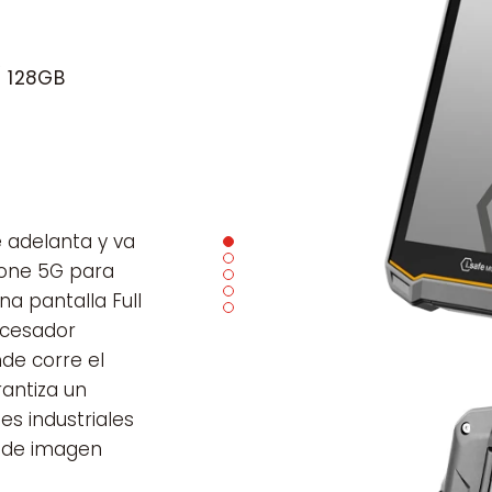
 128GB
e adelanta y va
hone 5G para
na pantalla Full
ocesador
e corre el
rantiza un
s industriales
d de imagen