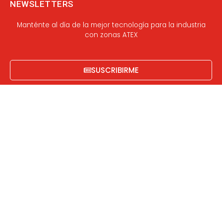
NEWSLETTERS
Manténte al día de la mejor tecnología para la industria
con zonas ATEX
SUSCRIBIRME
PÁGINAS DE INTERÉS
Nuestros Partners
Zonas ATEX
Nosotros
Contacto
Blog