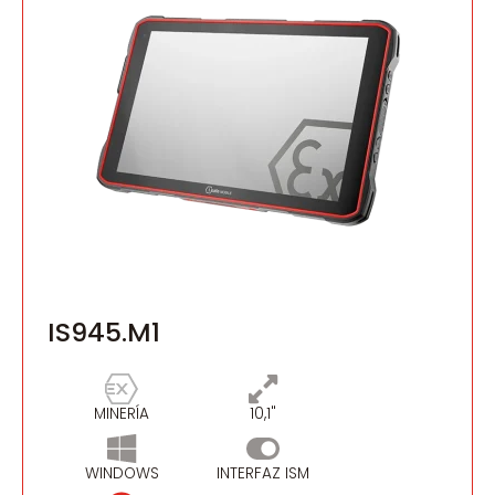
IS945.M1
MINERÍA
10,1"
WINDOWS
INTERFAZ ISM