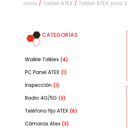
Inicio
/
Tablet ATEX
/
Tablet ATEX zona 2
CATEGORÍAS
Walkie Talkies
(4)
PC Panel ATEX
(1)
Inspección
(1)
Radio 4G/5G
(3)
Teléfono fijo ATEX
(6)
Cámaras Atex
(3)