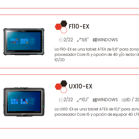
F110-EX
2/22
11,6"
WINDOWS
La F110-EX es una tablet ATEX de 11,6″ para zo
procesador Core i5 y opción de 4G y/o lector 
1D/2D
UX10-EX
2/22
10,1"
WINDOWS
1D / 2
La UX10-EX es una tablet ATEX de 10,1″ para z
procesador Core i5 y opción de equipar 4G LTE,