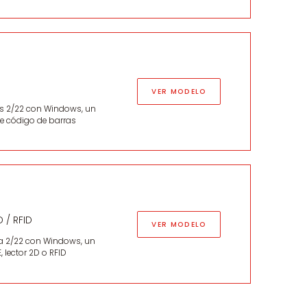
VER MODELO
nas 2/22 con Windows, un
de código de barras
D / RFID
VER MODELO
ona 2/22 con Windows, un
 lector 2D o RFID