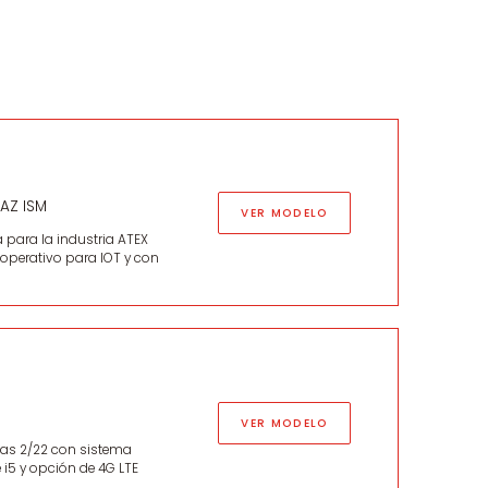
FAZ ISM
VER MODELO
 para la industria ATEX
 operativo para IOT y con
VER MODELO
onas 2/22 con sistema
i5 y opción de 4G LTE