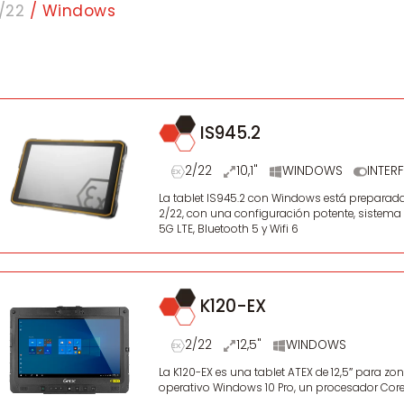
/22
/ Windows
IS945.2
2/22
10,1"
WINDOWS
INTER
La tablet IS945.2 con Windows está preparada
2/22, con una configuración potente, sistema
5G LTE, Bluetooth 5 y Wifi 6
K120-EX
2/22
12,5"
WINDOWS
La K120-EX es una tablet ATEX de 12,5″ para z
operativo Windows 10 Pro, un procesador Core 